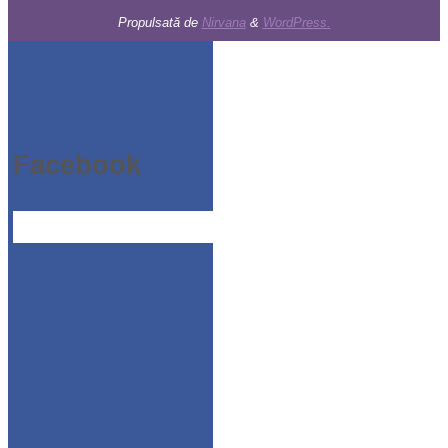
Propulsată de
Nirvana
&
WordPress.
Facebook
Likebox Slider Pro for WordPress