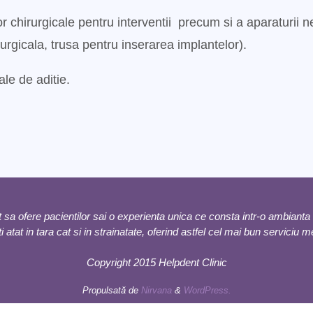
lor chirurgicale pentru interventii precum si a aparaturii
rurgicala, trusa pentru inserarea implantelor).
le de aditie.
sa ofere pacientilor sai o experienta unica ce consta intr-o ambianta l
ti atat in tara cat si in strainatate, oferind astfel cel mai bun serviciu 
Copyright 2015 Helpdent Clinic
Propulsată de
Nirvana
&
WordPress.