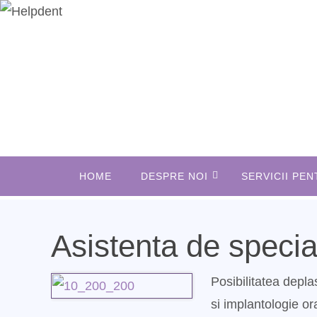
Sari
la
conținut
Sari
HOME
DESPRE NOI
SERVICII PEN
la
conținut
Asistenta de specia
Posibilitatea depla
si implantologie or