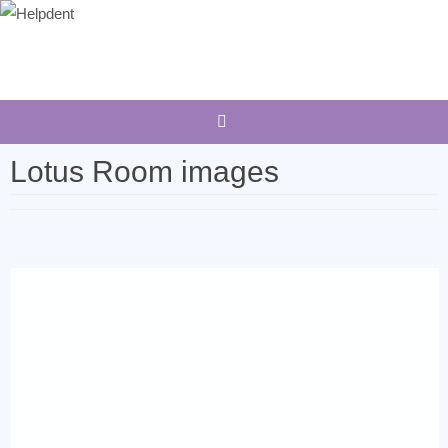
Sari
la
conținut
Lotus Room images