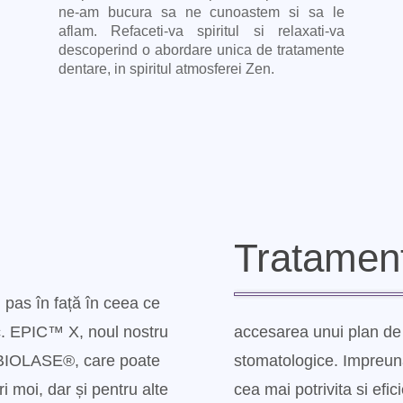
ne-am bucura sa ne cunoastem si sa le
aflam. Refaceti-va spiritul si relaxati-va
descoperind o abordare unica de tratamente
dentare, in spiritul atmosferei Zen.
Tratament
pas în față în ceea ce
ic. EPIC™ X, noul nostru
accesarea unui plan de 
a BIOLASE®, care poate
stomatologice. Impreun
ri moi, dar și pentru alte
cea mai potrivita si efic